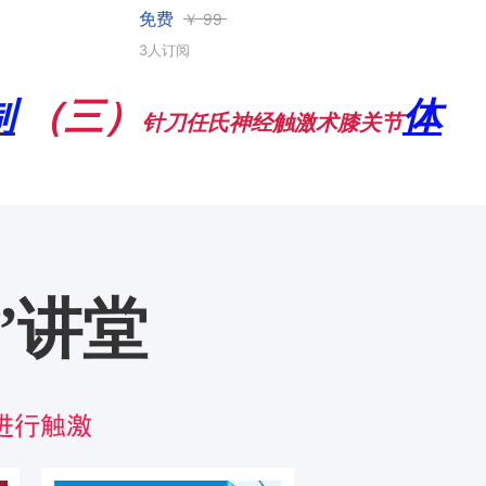
免费
￥
99
3人订阅
制
（三）
体
针刀任氏神经触激术
膝关节
”讲堂
进行触激