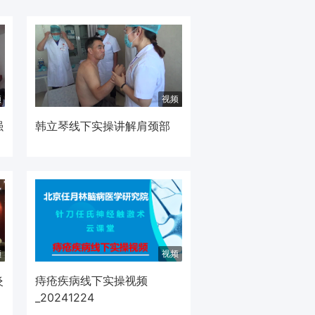
频
视频
强
韩立琴线下实操讲解肩颈部
频
视频
炎
痔疮疾病线下实操视频
_20241224