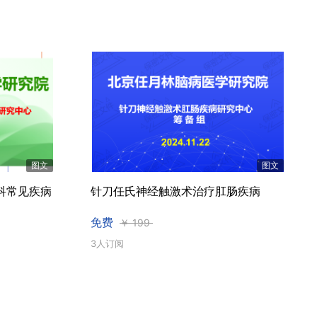
图文
图文
科常见疾病
针刀任氏神经触激术治疗肛肠疾病
免费
￥
199
3人订阅