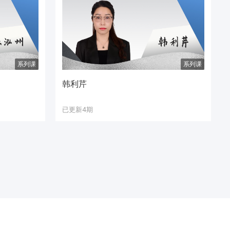
系列课
系列课
韩利芹
已更新4期
市