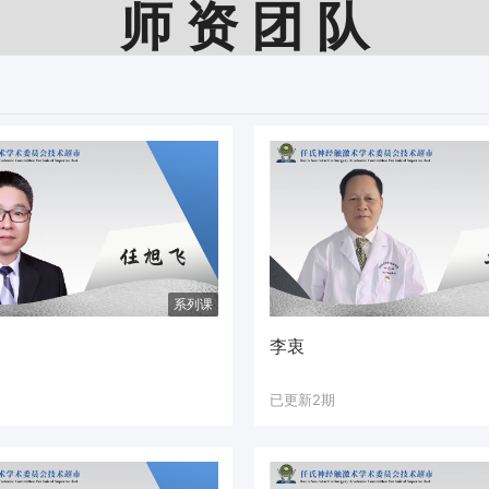
师 资 团 队
系列课
李衷
已更新2期