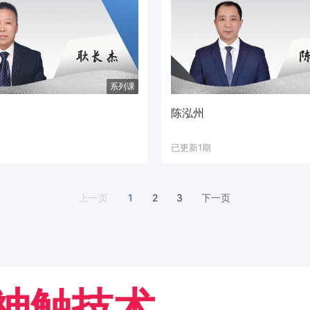
系列课
陈泓州
已更新1期
1
2
3
上一页
下一页
神触技术
成果超