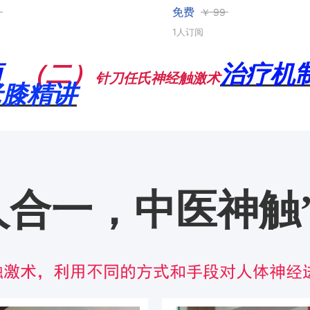
免费
￥
99
1人订阅
项
（二）
治疗机
针刀任氏神经触激术
老膝精讲
人合一，中医神触
触激术，利用不同的方式和手段对人体神经