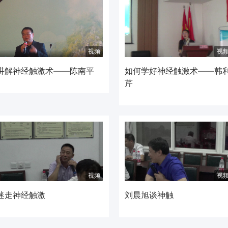
视频
视
讲解神经触激术——陈南平
如何学好神经触激术——韩
芹
视频
视
迷走神经触激
刘晨旭谈神触