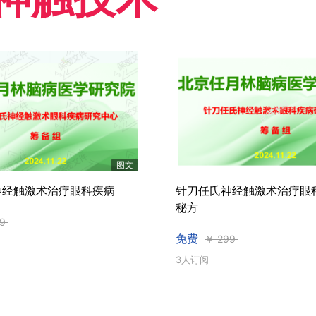
图文
神经触激术治疗眼科疾病
针刀任氏神经触激术治疗眼
秘方
9
免费
￥
299
3人订阅