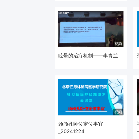
视频
眩晕的治疗机制——李青兰
视频
颈颅孔卧位定位事宜
_20241224