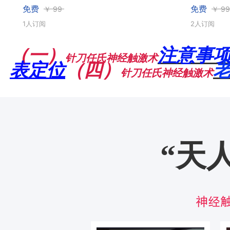
免费
免费
￥
99
￥
99
1人订阅
2人订阅
（一）
注意事
针刀任氏神经触激术
表定位
（四）
针刀任氏神经触激术
“
天
神经