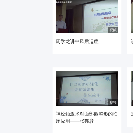
视频
周学龙讲中风后遗症
视频
神经触激术对面部微整形的临
床应用——张邦彦