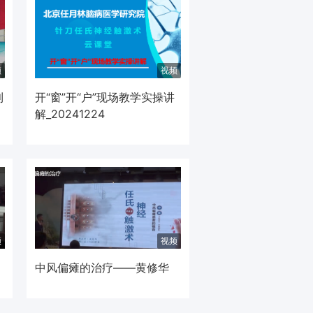
频
视频
利
开“窗”开“户”现场教学实操讲
解_20241224
频
视频
中风偏瘫的治疗——黄修华