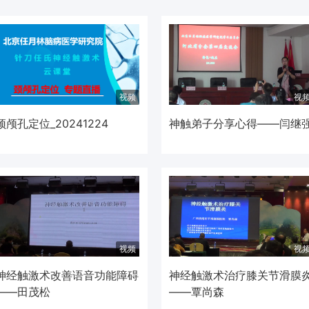
视频
视
颈颅孔定位_20241224
神触弟子分享心得——闫继
视频
视
神经触激术改善语音功能障碍
神经触激术治疗膝关节滑膜
——田茂松
——覃尚森