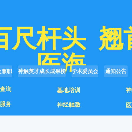
百尺杆头  
翘
医海
会兼职
神触英才成长成果榜
学术委员会
通知公告
查询
基地培训
神
服务
神经触激
医